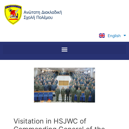
Skip
to
content
English
Ελληνικά
Visitation in HSJWC of