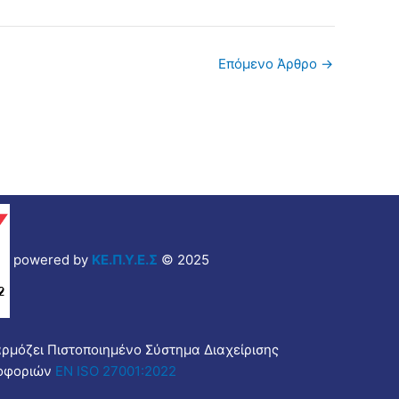
Επόμενο Άρθρο
→
powered by
ΚΕ.Π.Υ.Ε.Σ
© 2025
αρμόζει Πιστοποιημένο Σύστημα Διαχείρισης
οφοριών
EN ISO 27001:2022