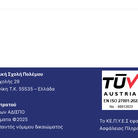
ική Σχολή Πολέμου
χολής 29
ίκη Τ.Κ. 55535 – Ελλάδα
Στρατού
νων ΑΔΙΣΠΟ
ώματα ©2025
Το ΚΕ.Π.Υ.Ε.Σ εφ
παντός νόμιμου δικαιώματος
Ασφάλειας Πληρ