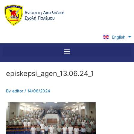
Skip
to
content
English
Ελληνικά
episkepsi_agen_13.06.24_1
By
editor
/
14/06/2024