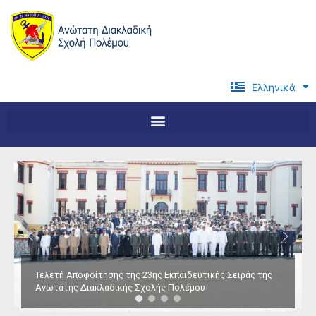
Μετάβαση
στο
περιεχόμενο
Ελληνικά
English
Τελετή Αποφοίτησης της 23ης Εκπαιδευτικής Σειράς της
Ανωτάτης Διακλαδικής Σχολής Πολέμου
Επίσκεψη και Ομιλία στην ΑΔΙΣΠΟ του κ. Αρχηγού ΓΕΝ