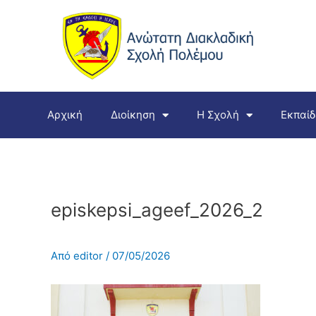
Μετάβαση
στο
περιεχόμενο
Αρχική
Διοίκηση
Η Σχολή
Εκπαί
episkepsi_ageef_2026_2
Από
editor
/
07/05/2026